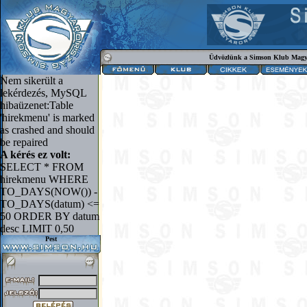
Üdvözlünk a Simson Klub Magy
Nem sikerült a
lekérdezés, MySQL
hibaüzenet:Table
'hirekmenu' is marked
as crashed and should
be repaired
A kérés ez volt:
SELECT * FROM
hirekmenu WHERE
TO_DAYS(NOW()) -
TO_DAYS(datum) <=
50 ORDER BY datum
desc LIMIT 0,50
Pest