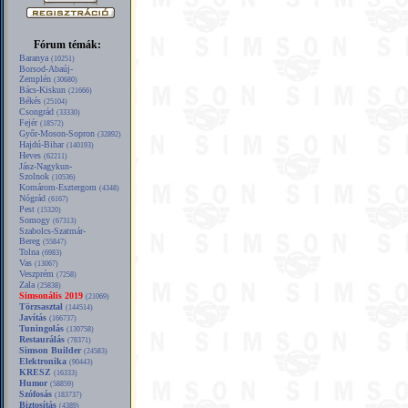
Fórum témák:
Baranya
(10251)
Borsod-Abaúj-
Zemplén
(30680)
Bács-Kiskun
(21666)
Békés
(25104)
Csongrád
(33330)
Fejér
(18572)
Győr-Moson-Sopron
(32892)
Hajdú-Bihar
(140193)
Heves
(62211)
Jász-Nagykun-
Szolnok
(10536)
Komárom-Esztergom
(4348)
Nógrád
(6167)
Pest
(15320)
Somogy
(67313)
Szabolcs-Szatmár-
Bereg
(55847)
Tolna
(6983)
Vas
(13067)
Veszprém
(7258)
Zala
(25838)
Simsonális 2019
(21069)
Törzsasztal
(144514)
Javítás
(166737)
Tuningolás
(130758)
Restaurálás
(78371)
Simson Builder
(24583)
Elektronika
(90443)
KRESZ
(16333)
Humor
(58859)
Szófosás
(183737)
Biztosítás
(4389)