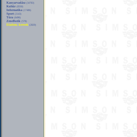
Kanyarvadász
(34783)
Kultúr
(8550)
Informatika
(17486)
Sport
(2143)
Túra
(6496)
ZeneButik
(578)
Eladom, keresek
(2820)