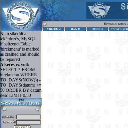
Üdvözöllek kedves
L
Nem sikerült a
lekérdezés, MySQL
hibaüzenet:Table
'hirekmenu' is marked
as crashed and should
be repaired
A kérés ez volt:
SELECT * FROM
hirekmenu WHERE
TO_DAYS(NOW()) -
TO_DAYS(datum) <=
50 ORDER BY datum
desc LIMIT 0,50
Pest